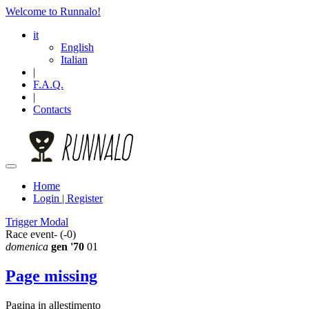
Welcome to Runnalo!
it
English
Italian
|
F.A.Q.
|
Contacts
Home
Login | Register
Trigger Modal
Race event- (-0)
domenica
gen '70
01
Page missing
Pagina in allestimento